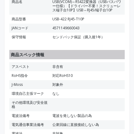
商品名
USB(VCOM)⇔RS422変換器（USBバスパワ
ー仕様）【ドライバー不要！スクリューレ
ス端子台10P】USB⇔RJ45/端子台10P
商品型番
USB-422 RJ45-T10P
JANコード
4571149660043
保守情報
センドバック保証（購入後1年）
商品スペック情報
アスベスト
非含有
RoHS指令
対応RoHS10
J-Moss
対象外
環境自己主張マーク
なし
その他環境及び安全規
格
電波法備考
電波を発しない製品の為
電気通信事業法備考
公衆回線に直接接続しない為
電波法
非対象