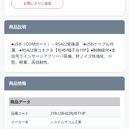
お気に入りに追加
商品説明
●USB（COMポート）⇔RS422変換器 ●USBケーブル付
属 ●RS422側コネクタ【RJ45/端子台10P】●制御線付●全
信号ラインサージアプソーバ装備。対ノイズ性強化。小
型。軽量。高信頼性。
商品情報
商品データ
品番コード
ZY8-USB422RJ45T10P
メーカー名
システムサコム工業