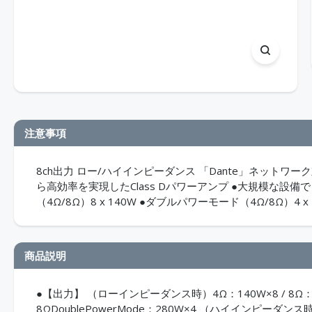
注意事項
8ch出力 ロー/ハイインピーダンス 「Dante」ネット
ら高効率を実現したClass Dパワーアンプ ●大規模な設備
（4Ω/8Ω）8 x 140W ●ダブルパワーモード（4Ω/8Ω）4 x
商品説明
●【出力】 （ローインピーダンス時）4Ω：140W×8 / 8Ω：140W
8ΩDoublePowerMode：280W×4 （ハイインピーダンス時）10