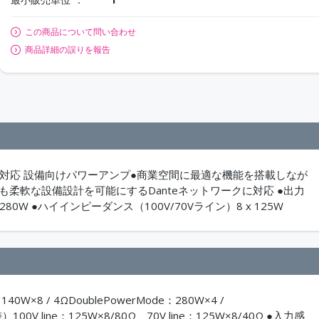
この商品について問い合わせ
商品詳細の誤りを報告
ワーク対応 設備向けパワーアンプ●商業空間に最適な機能を搭載しなが
でも柔軟な設備設計を可能にするDanteネットワークに対応 ●出力
 280W ●ハイインピーダンス（100V/70Vライン）8 x 125W
×8 / 4ΩDoublePowerMode：280W×4 /
0V line：125W×8/80Ω、70V line：125W×8/40Ω ●入力感