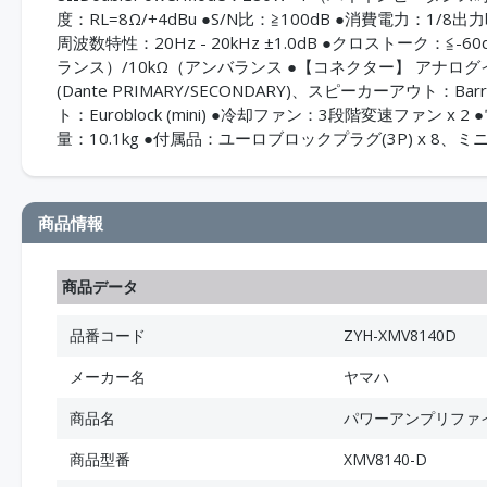
度：RL=8Ω/+4dBu ●S/N比：≧100dB ●消費電力：1/8出力
周波数特性：20Hz - 20kHz ±1.0dB ●クロストーク：≦
ランス）/10kΩ（アンバランス ●【コネクター】 アナログインプット：E
(Dante PRIMARY/SECONDARY)、スピーカーアウト：Bar
ト：Euroblock (mini) ●冷却ファン：3段階変速ファン x 2 ●電
量：10.1kg ●付属品：ユーロブロックプラグ(3P) x 8、ミ
商品情報
商品データ
品番コード
ZYH-XMV8140D
メーカー名
ヤマハ
商品名
パワーアンプリファ
商品型番
XMV8140-D