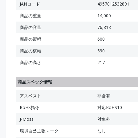
JANコード
4957812532891
商品の重量
14,000
商品の容量
76,818
商品の縦幅
600
商品の横幅
590
商品の高さ
217
商品スペック情報
アスベスト
非含有
RoHS指令
対応RoHS10
J-Moss
対象外
環境自己主張マーク
なし