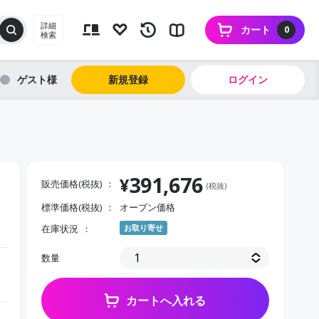
詳細
カート
0
検索
ゲスト
新規登録
ログイン
391,676
¥
販売価格(税抜)
(税抜)
標準価格(税抜)
オープン価格
在庫状況
お取り寄せ
数量
カートへ入れる