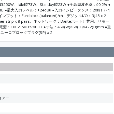
時250W、Idle時73W、Standby時23W ●全高周波歪率：≦0.2% ●
-60dB ●最大入力レベル：+24dBu ●入力インピーダンス：20kΩ（バ
uroblock (balanced)/ch、デジタルI/O：RJ45 x 2
rier strip x 8 pairs、ネットワーク：Danteポートと共用、リモー
源：100V; 50Hz/60Hz ●寸法：480(W)×88(H)×422(D)mm ●重
ニユーロブロックプラグ(3P) x 2
イアー