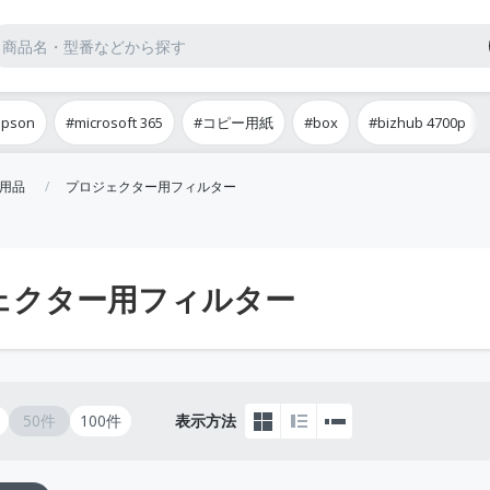
epson
#microsoft 365
#コピー用紙
#box
#bizhub 4700p
用品
プロジェクター用フィルター
ェクター用フィルター
50件
100件
表示方法