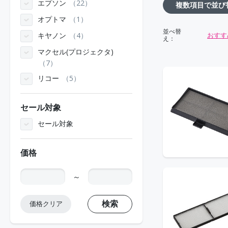
エプソン
22
複数項目で並び
オプトマ
1
並べ替
おすす
キヤノン
4
え：
マクセル(プロジェクタ)
7
リコー
5
セール対象
セール対象
価格
～
検索
価格クリア