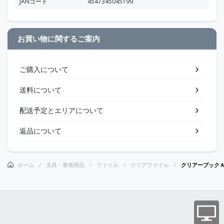
JANコード
4547345045199
お買い物に関するご案内
ご購入について
送料について
配送予定とエリアについて
返品について
ホーム
文具・事務用品
ファイル
クリアファイル
クリアーブック