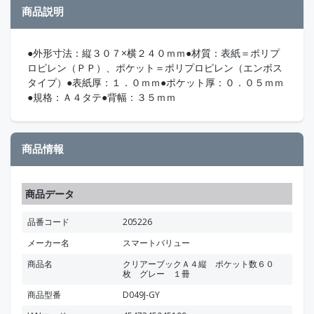
商品説明
●外形寸法：縦３０７×横２４０ｍｍ●材質：表紙＝ポリプ
ロピレン（ＰＰ）、ポケット＝ポリプロピレン（エンボス
タイプ）●表紙厚：１．０ｍｍ●ポケット厚：０．０５ｍｍ
●規格：Ａ４タテ●背幅：３５ｍｍ
商品情報
商品データ
品番コード
205226
メーカー名
スマートバリュー
商品名
クリアーブックＡ４縦 ポケット数６０
枚 グレー １冊
商品型番
D049J-GY