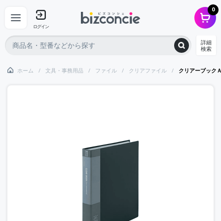
0
ログイン
詳細
検索
ホーム
文具・事務用品
ファイル
クリアファイル
クリアーブック