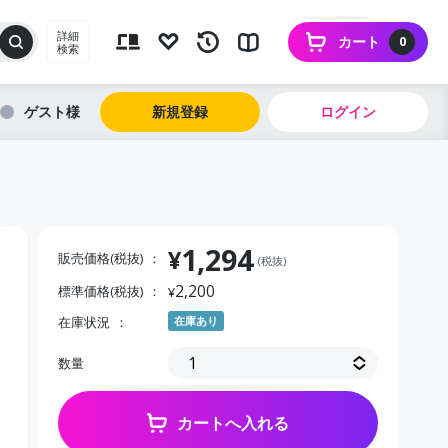
詳細
カート
0
検索
ゲスト
新規登録
ログイン
1,294
¥
販売価格(税抜)
(税抜)
2,200
標準価格(税抜)
¥
在庫状況
在庫あり
数量
カートへ入れる