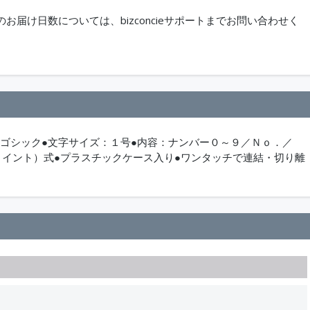
届け日数については、bizconcieサポートまでお問い合わせく
：ゴシック●文字サイズ：１号●内容：ナンバー０～９／Ｎｏ．／
ョイント）式●プラスチックケース入り●ワンタッチで連結・切り離