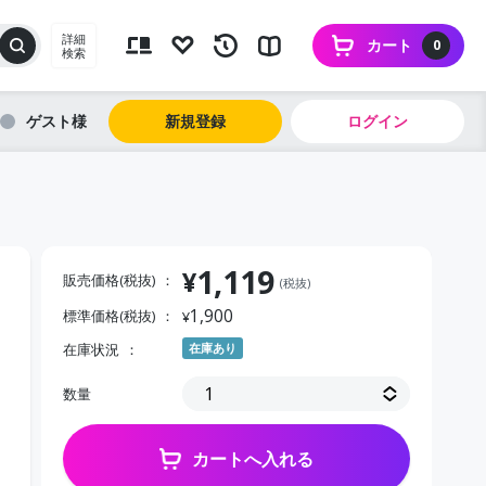
詳細
カート
0
検索
ゲスト
新規登録
ログイン
1,119
¥
販売価格(税抜)
(税抜)
1,900
標準価格(税抜)
¥
在庫状況
在庫あり
数量
カートへ入れる