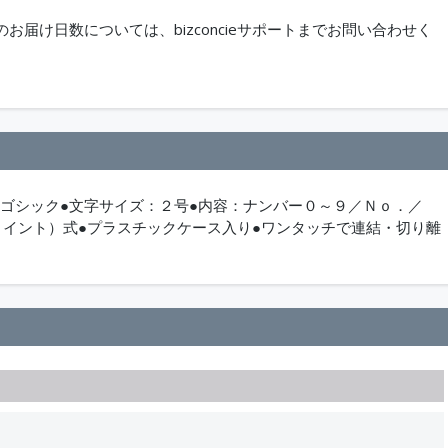
届け日数については、bizconcieサポートまでお問い合わせく
：ゴシック●文字サイズ：２号●内容：ナンバー０～９／Ｎｏ．／
ョイント）式●プラスチックケース入り●ワンタッチで連結・切り離