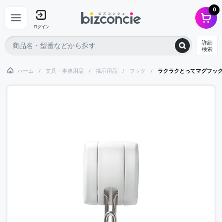
0
ログイン
詳細
検索
ホーム
文具・事務用品
掲示用品
フック
ラクラクとってマグフッ