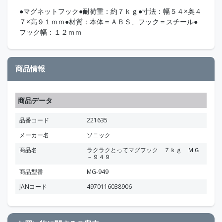
●マグネットフック●耐荷重：約７ｋｇ●寸法：幅５４×奥４
７×高９１ｍｍ●材質：本体＝ＡＢＳ、フック＝スチール●
フック幅：１２ｍｍ
商品情報
商品データ
品番コード
221635
メーカー名
ソニック
商品名
ラクラクとってマグフック ７ｋｇ ＭＧ
－９４９
商品型番
MG-949
JANコード
4970116038906