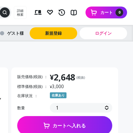
詳細
カート
0
検索
ゲスト
新規登録
ログイン
2,648
¥
販売価格(税抜)
(税抜)
3,000
標準価格(税抜)
¥
在庫状況
在庫あり
Ｙ
数量
カートへ入れる