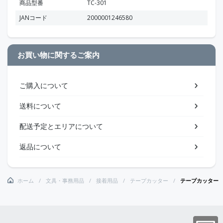
商品型番
TC-301
JANコード
2000001246580
お買い物に関するご案内
ご購入について
送料について
配送予定とエリアについて
返品について
ホーム
文具・事務用品
接着用品
テープカッター
テープカッター