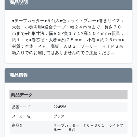
商品説明
●テープカッター●５台入●色：ライトブルー●巻きサイズ：
大巻・小巻両用●適合テープ：幅２４ｍｍまで、長さ７０
ｍまで●外形寸法：幅８２×奥１７１×高１０４ｍｍ●質量：
約１ｋｇ●巻芯径：大巻＝約７５ｍｍ、小巻＝約２５ｍｍ●
材質：本体＝ＰＰ、底板＝ＡＢＳ、プーリー＝ＨＩＰＳ※
箱入りでのお届けではありませんのでご注意ください
商品情報
商品データ
品番コード
224556
メーカー名
プラス
商品名
テープカッター ＴＣ－３０１ ライトブ
ルー ５台