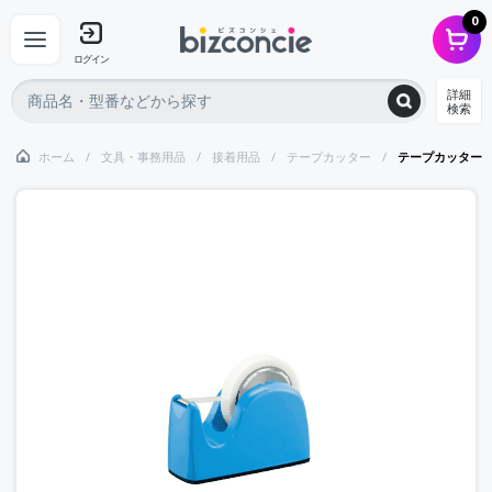
0
ログイン
詳細
検索
ホーム
文具・事務用品
接着用品
テープカッター
テープカッター