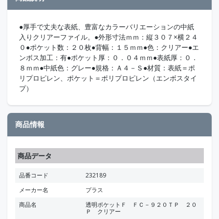
●厚手で丈夫な表紙、豊富なカラーバリエーションの中紙
入りクリアーファイル。●外形寸法ｍｍ：縦３０７×横２４
０●ポケット数：２０枚●背幅：１５ｍｍ●色：クリアー●エ
ンボス加工：有●ポケット厚：０．０４ｍｍ●表紙厚：０．
８ｍｍ●中紙色：グレー●規格：Ａ４－Ｓ●材質：表紙＝ポ
リプロピレン、ポケット＝ポリプロピレン（エンボスタイ
プ）
商品情報
商品データ
品番コード
232189
メーカー名
プラス
商品名
透明ポケットＦ ＦＣ－９２０ＴＰ ２０
Ｐ クリアー