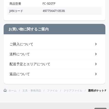
商品型番
FC-920TP
JANコード
4977564710538
お買い物に関するご案内
ご購入について
送料について
配送予定とエリアについて
返品について
ホーム
文具・事務用品
ファイル
クリアファイル
透明ポケットＦ