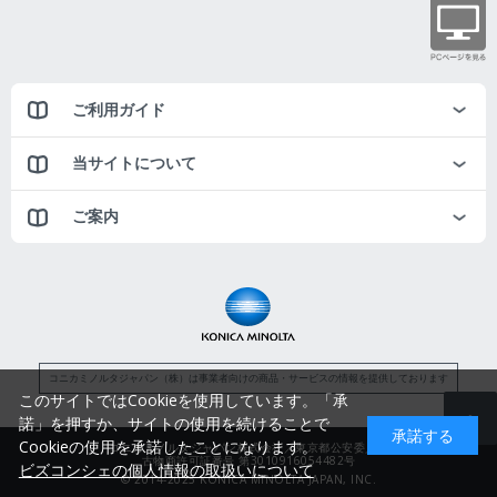
ご利用ガイド
当サイトについて
ご案内
コニカミノルタジャパン（株）は事業者向けの商品・サービスの情報を提供しております
このサイトではCookieを使用しています。「承
諾」を押すか、サイトの使用を続けることで
承諾する
Cookieの使用を承諾したことになります。
コニカミノルタジャパン株式会社／東京都公安委員会
古物商許可証番号 第3010916054482号
ビズコンシェの個人情報の取扱いについて
© 2014-2025 KONICA MINOLTA JAPAN, INC.