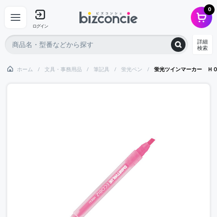
0
ログイン
詳細
検索
ホーム
文具・事務用品
筆記具
蛍光ペン
蛍光ツインマーカー Ｈ