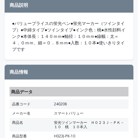
商品説明
●バリュープライスの蛍光ペン●蛍光マーカー（ツインタイ
プ）●中綿タイプ●ツインタイプ●インク色：桃●水性顔料イ
ンク●本体長：１４０ｍｍ●軸径：１０ｍｍ●線幅：太＝
４．０ｍｍ、細＝０．８ｍｍ●入数：１０本●使いきりタイ
プです
商品情報
商品データ
品番コード
240208
メーカー名
スマートバリュー
商品名
蛍光ツインマーカー Ｈ０２３Ｊ－ＰＫ－
１０ 桃 １０本入
商品型番
H023J-PK-10