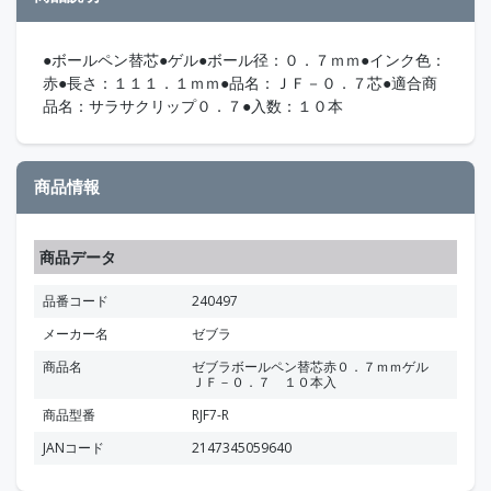
●ボールペン替芯●ゲル●ボール径：０．７ｍｍ●インク色：
赤●長さ：１１１．１ｍｍ●品名：ＪＦ－０．７芯●適合商
品名：サラサクリップ０．７●入数：１０本
商品情報
商品データ
品番コード
240497
メーカー名
ゼブラ
商品名
ゼブラボールペン替芯赤０．７ｍｍゲル
ＪＦ－０．７ １０本入
商品型番
RJF7-R
JANコード
2147345059640