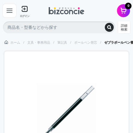
0
ログイン
詳細
検索
ホーム
文具・事務用品
筆記具
ボールペン替芯
ゼブラボールペン