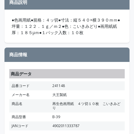
商品説明
●色画用紙●規格：４ッ切●寸法：縦５４０×横３９０ｍｍ●
坪量：１２２．１ｇ／ｍ２●色：こいきみどり●画用紙紙
厚：１８５μｍ●１パック入数：１０枚
商品情報
商品データ
品番コード
241148
メーカー名
大王製紙
商品名
再生色画用紙 ４ツ切１０枚 こいきみど
り
商品型番
B-39
JANコード
4902011333787