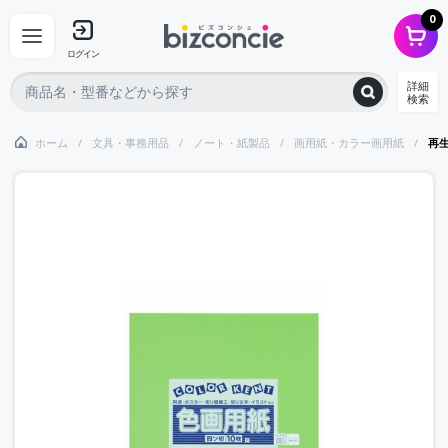
0
ログイン
詳細
検索
ホーム
文具・事務用品
ノート・紙製品
画用紙・カラー画用紙
再