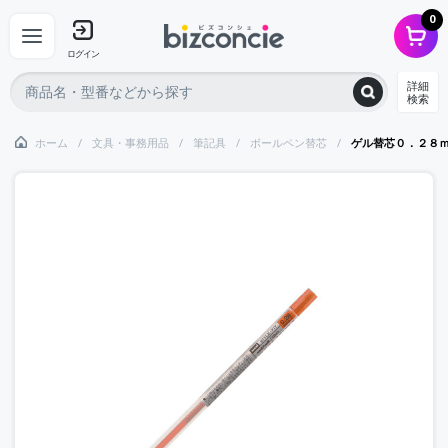
0
ログイン
詳細
検索
ホーム
文具・事務用品
筆記具
ボールペン替芯
ゲル替芯０．２８