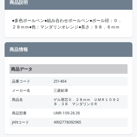
商品説明
●多色ボールペン●組み合わせボールペン●ボール径：０．
２８ｍｍ●色：マンダリンオレンジ●長さ：９８．６ｍｍ
商品情報
商品データ
品番コード
251464
メーカー名
三菱鉛筆
商品名
ゲル替芯０．２８ｍｍ ＵＭＲ１０９２
８．３８ マンダリンＯＲ
商品型番
UMR-109-28.38
JANコード
4902778092965