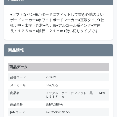
●ソフトなペン先がボードにフィットして書き心地のよい
ボードマーカー●ホワイトボードマーカー●直液タイプ●仕
様：中～太字・丸芯●色：黒●アルコール系インク●本体
長：１２５ｍｍ●軸径：２１ｍｍ●使い切りタイプです
商品情報
商品データ
品番コード
251621
メーカー名
ぺんてる
商品名
ノックル ボードにフィット 黒 ＥＭＷ
Ｌ５ＢＦ－Ａ
商品型番
EMWL5BF-A
JANコード
4902506319166