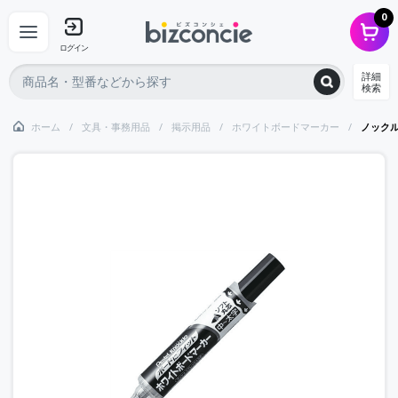
0
ログイン
詳細
検索
ホーム
文具・事務用品
掲示用品
ホワイトボードマーカー
ノック