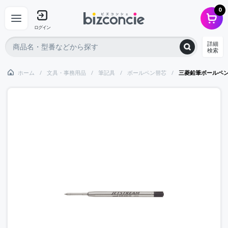
0
ログイン
詳細
検索
ホーム
文具・事務用品
筆記具
ボールペン替芯
三菱鉛筆ボールペ