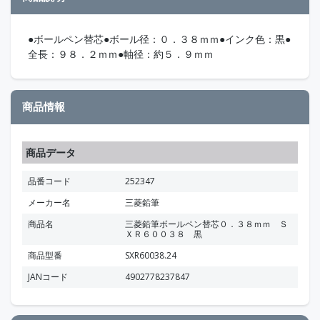
●ボールペン替芯●ボール径：０．３８ｍｍ●インク色：黒●
全長：９８．２ｍｍ●軸径：約５．９ｍｍ
商品情報
商品データ
品番コード
252347
メーカー名
三菱鉛筆
商品名
三菱鉛筆ボールペン替芯０．３８ｍｍ Ｓ
ＸＲ６００３８ 黒
商品型番
SXR60038.24
JANコード
4902778237847