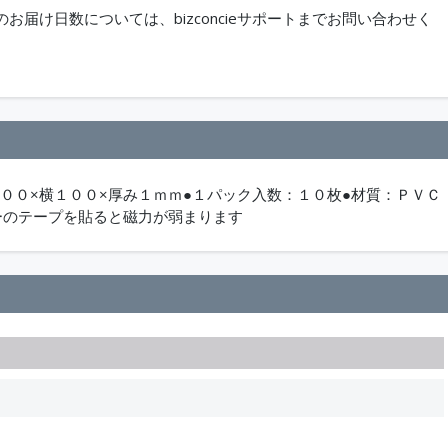
届け日数については、bizconcieサポートまでお問い合わせく
３００×横１００×厚み１ｍｍ●１パック入数：１０枚●材質：ＰＶＣ
ーのテープを貼ると磁力が弱まります