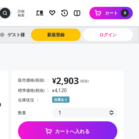
詳細
カート
0
検索
ゲスト
新規登録
ログイン
2,903
¥
販売価格(税抜)
(税抜)
4,120
標準価格(税抜)
¥
在庫状況
在庫あり
９
数量
カートへ入れる