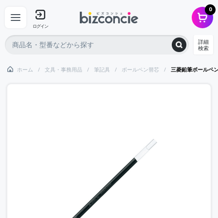
0
ログイン
詳細
検索
ホーム
文具・事務用品
筆記具
ボールペン替芯
三菱鉛筆ボールペ