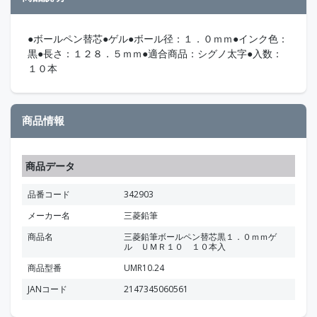
●ボールペン替芯●ゲル●ボール径：１．０ｍｍ●インク色：
黒●長さ：１２８．５ｍｍ●適合商品：シグノ太字●入数：
１０本
商品情報
商品データ
品番コード
342903
メーカー名
三菱鉛筆
商品名
三菱鉛筆ボールペン替芯黒１．０ｍｍゲ
ル ＵＭＲ１０ １０本入
商品型番
UMR10.24
JANコード
2147345060561