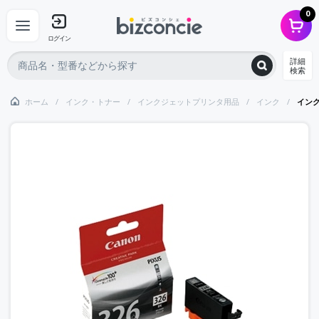
0
ログイン
詳細
検索
ホーム
インク・トナー
インクジェットプリンタ用品
インク
インク