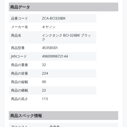
商品データ
品番コード
ZCA-BCI326BK
メーカー名
キヤノン
商品名
インクタンク BCI-326BK ブラッ
ク
商品型番
4535B001
JANコード
4960999672144
商品の重量
32
商品の容量
234
商品の縦幅
90
商品の横幅
23
商品の高さ
113
商品スペック情報
アスベスト
非含有