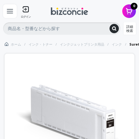
0
ログイン
詳細
検索
ホーム
インク・トナー
インクジェットプリンタ用品
インク
Sur