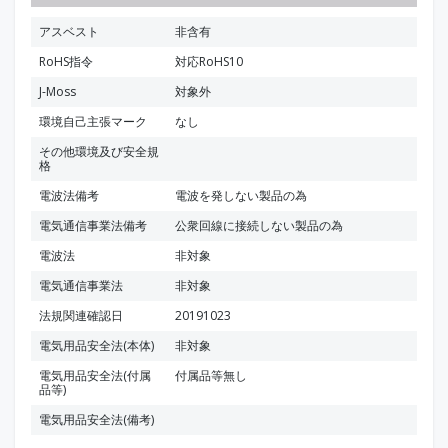
アスベスト
非含有
RoHS指令
対応RoHS10
J-Moss
対象外
環境自己主張マーク
なし
その他環境及び安全規
格
電波法備考
電波を発しない製品の為
電気通信事業法備考
公衆回線に接続しない製品の為
電波法
非対象
電気通信事業法
非対象
法規関連確認日
20191023
電気用品安全法(本体)
非対象
電気用品安全法(付属
付属品等無し
品等)
電気用品安全法(備考)