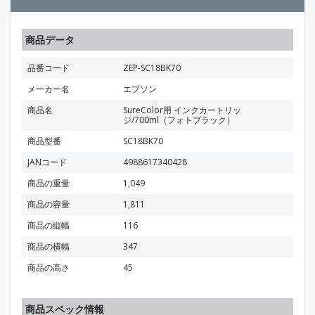
商品データ
品番コード
ZEP-SC18BK70
メーカー名
エプソン
商品名
SureColor用 インクカートリッ
ジ/700ml（フォトブラック）
商品型番
SC18BK70
JANコード
4988617340428
商品の重量
1,049
商品の容量
1,811
商品の縦幅
116
商品の横幅
347
商品の高さ
45
商品スペック情報