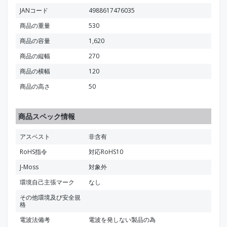
JANコード
4988617476035
商品の重量
530
商品の容量
1,620
商品の縦幅
270
商品の横幅
120
商品の高さ
50
商品スペック情報
アスベスト
非含有
RoHS指令
対応RoHS10
J-Moss
対象外
環境自己主張マーク
なし
その他環境及び安全規
格
電波法備考
電波を発しない製品の為