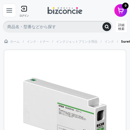
0
ログイン
詳細
検索
ホーム
インク・トナー
インクジェットプリンタ用品
インク
Sur