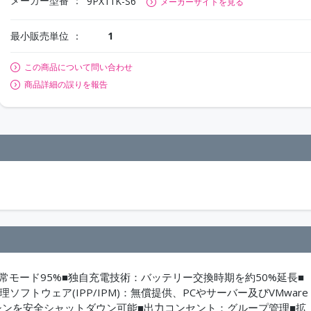
メーカー型番
9PX11K-S6
メーカーサイトを見る
最小販売単位
1
この商品について問い合わせ
商品詳細の誤りを報告
通常モード95%■独自充電技術：バッテリー交換時期を約50%延長■
ソフトウェア(IPP/IPM)：無償提供、PCやサーバー及びVMware
と仮想マシンを安全シャットダウン可能■出力コンセント：グループ管理■拡