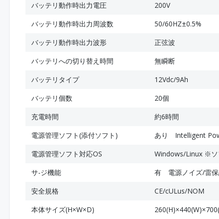
バッテリ動作時出力電圧
200V
バッテリ動作時出力周波数
50/60HZ±0.5%
バッテリ動作時出力波形
正弦波
バッテリへの切り替え時間
無瞬断
バッテリタイプ
12Vdc/9Ah
バッテリ個数
20個
充電時間
約6時間
電源管理ソフト(添付ソフト)
あり Intelligen
電源管理ソフト対応OS
Windows/Linux ※ソフ
サ-ジ機能
有 電源ノイズ/雷保
安全規格
CE/cULus/NOM
本体サイズ(H×W×D)
260(H)×440(W)×700