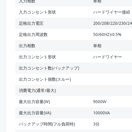
入力相数
単相
入力コンセント形状
ハードワイヤー接続
定格出力電圧
200/208/220/230/2
定格出力周波数
50/60HZ±0.5%
出力相数
単相
出力コンセント形状
ハードワイヤー
出力コンセント数(バックアップ)
出力コンセント個数(スルー)
消費電力(通常/最大)
最大出力容量(W)
9000W
最大出力容量(VA)
10000VA
バックアップ時間(フル負荷時)
3分