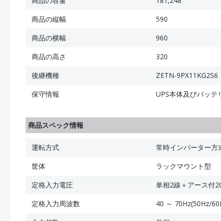
商品の容量
181,248
商品の縦幅
590
商品の横幅
960
商品の高さ
320
後継機種
ZETN-9PX11KG2S6
保守情報
UPS本体及びバッ
商品スペック情報
運転方式
常時インバーター方
筐体
ラックマウント型
定格入力電圧
単相2線＋アース付20
定格入力周波数
40 ～ 70Hz(50Hz/60