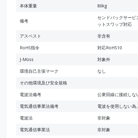
本体重量
86kg
センドバックサービス
備考
ットスワップ対応
アスベスト
非含有
RoHS指令
対応RoHS10
J-Moss
対象外
環境自己主張マーク
なし
その他環境及び安全規格
電波法備考
公衆回線に接続しな
電気通信事業法備考
電波を使用しない為
電波法
非対象
電気通信事業法
非対象