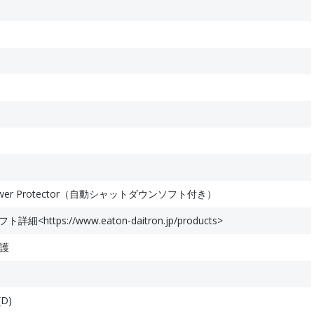
t Power Protector（自動シャットダウンソフト付き）
ト詳細<https://www.eaton-daitron.jp/products>
護
(D)