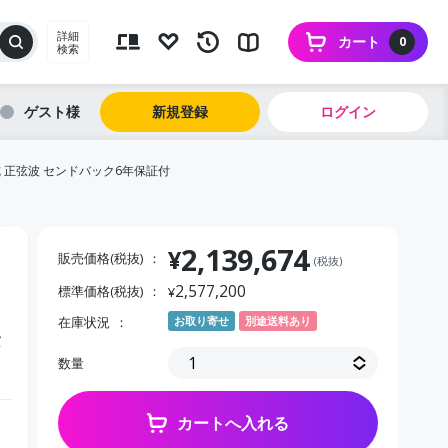
詳細
カート
0
検索
ゲスト
新規登録
ログイン
ー方式 正弦波 センドバック6年保証付
2,139,674
¥
販売価格(税抜)
(税抜)
2,577,200
標準価格(税抜)
¥
在庫状況
お取り寄せ
別途送料あり
セ
数量
カートへ入れる