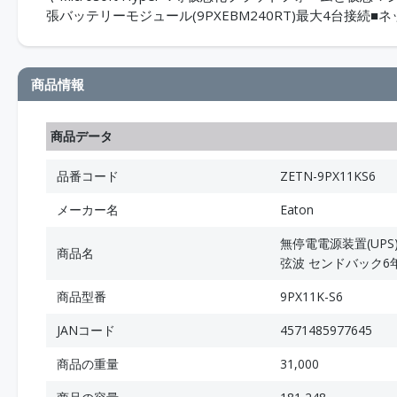
張バッテリーモジュール(9PXEBM240RT)最大4台接
商品情報
商品データ
品番コード
ZETN-9PX11KS6
メーカー名
Eaton
無停電電源装置(UPS)
商品名
弦波 センドバック6
商品型番
9PX11K-S6
JANコード
4571485977645
商品の重量
31,000