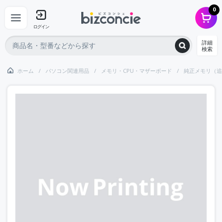
0
ログイン
詳細
検索
ホーム
パソコン関連用品
メモリ・CPU・マザーボード
純正メモリ（追