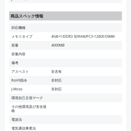
商品スペック情報
対応機種
メモリタイプ
4GB×1/DDR3 SDRAM/PC3-12800 DIMM
容量
4000MB
容量内容
備考
アスベスト
非含有
RoHS指令
非対応
J-Moss
非対応
環境自己主張マーク
その他環境及び安全規
格
電波法
電気通信事業法