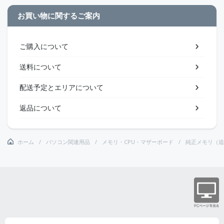
お買い物に関するご案内
ご購入について
送料について
配送予定とエリアについて
返品について
ホーム
パソコン関連用品
メモリ・CPU・マザーボード
純正メモリ（追