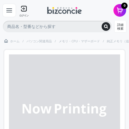
0
ログイン
詳細
検索
ホーム
パソコン関連用品
メモリ・CPU・マザーボード
純正メモリ（追