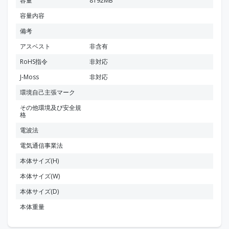
容量
8192MB
容量内容
備考
アスベスト
非含有
RoHS指令
非対応
J-Moss
非対応
環境自己主張マーク
その他環境及び安全規
格
電波法
電気通信事業法
本体サイズ(H)
本体サイズ(W)
本体サイズ(D)
本体重量