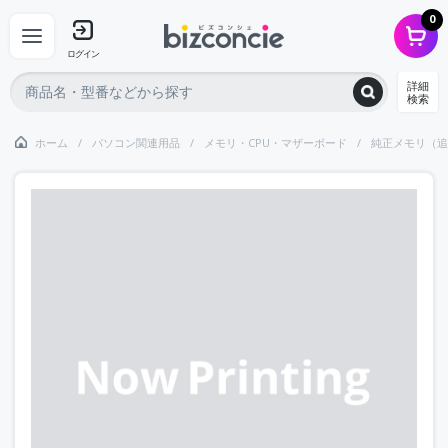
0
ログイン
詳細
検索
ホーム
パソコン関連用品
メモリ・CPU・マザーボード
純正メモリ（追