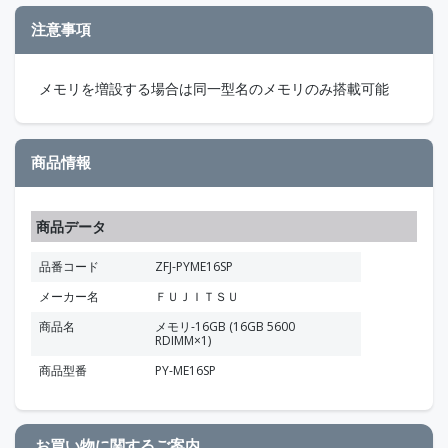
注意事項
メモリを増設する場合は同一型名のメモリのみ搭載可能
商品情報
商品データ
品番コード
ZFJ-PYME16SP
メーカー名
ＦＵＪＩＴＳＵ
商品名
メモリ-16GB (16GB 5600
RDIMM×1)
商品型番
PY-ME16SP
お買い物に関するご案内