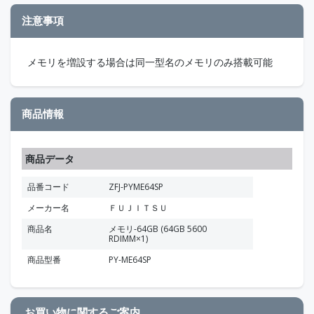
注意事項
メモリを増設する場合は同一型名のメモリのみ搭載可能
商品情報
商品データ
品番コード
ZFJ-PYME64SP
メーカー名
ＦＵＪＩＴＳＵ
商品名
メモリ-64GB (64GB 5600
RDIMM×1)
商品型番
PY-ME64SP
お買い物に関するご案内