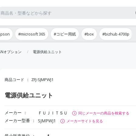
epson
#microsoft 365
#コピー用紙
#box
#bizhub 4700p
ANオプション
電源供給ユニット
商品コード
ZFJ-SJMPWJ1
電源供給ユニット
メーカー
ＦＵＪＩＴＳＵ
同じメーカーの商品を検索する
メーカー型番
SJMPWJ1
メーカーサイトを見る
最小販売単位
1