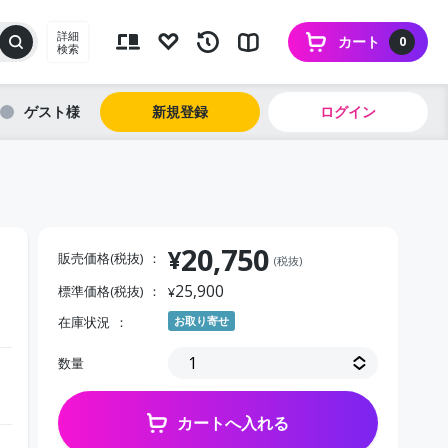
詳細
カート
0
検索
ゲスト
新規登録
ログイン
20,750
¥
販売価格(税抜)
(税抜)
25,900
標準価格(税抜)
¥
在庫状況
お取り寄せ
数量
カートへ入れる