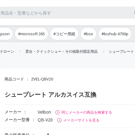
epson
#microsoft 365
#コピー用紙
#box
#bizhub 4700p
ドローン
雲台・クイックシュー・その他取付固定用品
シュープレート
商品コード
ZVEL-QBV20
シュープレート アルカスイス互換
メーカー
Velbon
同じメーカーの商品を検索する
メーカー型番
QB-V20
メーカーサイトを見る
最小販売単位
1