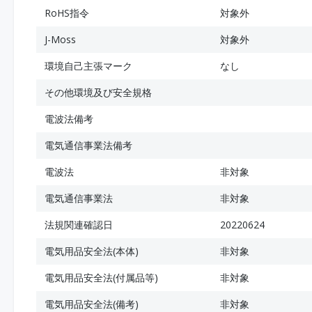
RoHS指令
対象外
J-Moss
対象外
環境自己主張マーク
なし
その他環境及び安全規格
電波法備考
電気通信事業法備考
電波法
非対象
電気通信事業法
非対象
法規関連確認日
20220624
電気用品安全法(本体)
非対象
電気用品安全法(付属品等)
非対象
電気用品安全法(備考)
非対象