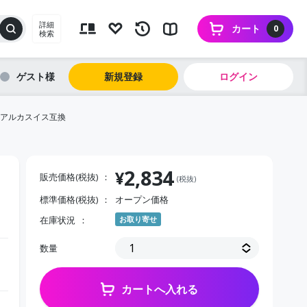
詳細
カート
0
検索
ゲスト
新規登録
ログイン
 アルカスイス互換
2,834
¥
販売価格(税抜)
(税抜)
標準価格(税抜)
オープン価格
在庫状況
お取り寄せ
数量
カートへ入れる