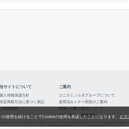
当サイトについて
ご案内
個人情報保護方針
コニカミノルタグループについて
特定商取引法に基づく表記
使用済みトナー回収のご案内
ご利用規約
環境への取り組みについて
CSR（社会・環境活動）
トの使用を続けることでCookieの使用を承諾したことになります。
ビズ
コニカミノルタジャパン（株）は事業者向けの商品・サービスの情報を提供しております