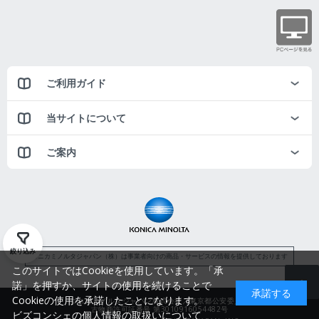
ご利用ガイド
当サイトについて
ご案内
絞り込み
コニカミノルタジャパン（株）は事業者向けの商品・サービスの情報を提供しております
このサイトではCookieを使用しています。「承
諾」を押すか、サイトの使用を続けることで
承諾する
Cookieの使用を承諾したことになります。
コニカミノルタジャパン株式会社／東京都公安委員会
古物商許可証番号 第3010916054482号
ビズコンシェの個人情報の取扱いについて